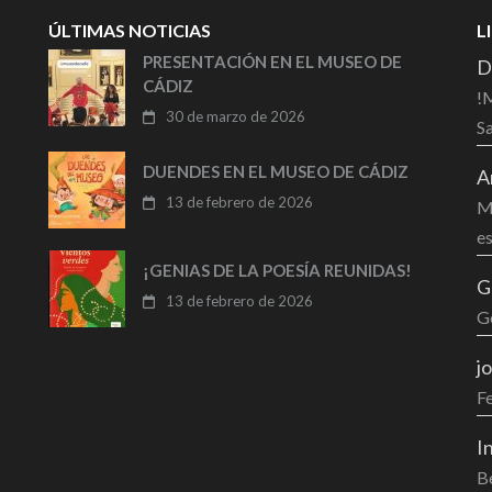
ÚLTIMAS NOTICIAS
L
PRESENTACIÓN EN EL MUSEO DE
D
CÁDIZ
!M
30 de marzo de 2026
Sa
DUENDES EN EL MUSEO DE CÁDIZ
A
13 de febrero de 2026
Mu
es
¡GENIAS DE LA POESÍA REUNIDAS!
G
13 de febrero de 2026
G
j
F
I
Be