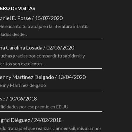
IBRO DE VISITAS
aniel E. Posse
/
15/07/2020
e encantó tu trabajo en la literatura infantil.
ludos desde...
na Carolina Losada
/
02/06/2020
chas gracias por compartir tu sabiduría y
critos son excelentes...
enny Martinez Delgado
/
13/04/2020
enny Martinez delgado
ose
/
10/06/2018
elicidades por ese premio en EEUU
ngrid Diéguez
/
24/02/2018
llo trabajo el que realizas Carmen Gil, mis alumnos