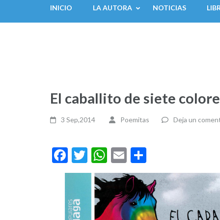
INICIO
LA AUTORA
NOTICIAS
LIB
El caballito de siete color
3 Sep,2014
Poemitas
Deja un coment
Facebook
Twitter
WhatsApp
Email
Compartir