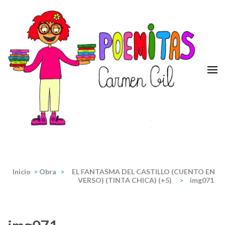
Saltar
al
contenido
(presiona
la
tecla
Intro)
Poemitas
Portal de poesia y teatro infantiles de la escritora Carmen Gil.
Inicio
>
Obra
>
EL FANTASMA DEL CASTILLO (CUENTO EN
VERSO) (TINTA CHICA) (+5)
>
img071