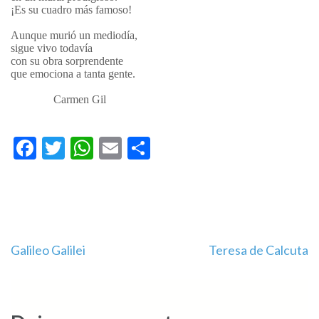
¡Es su cuadro más famoso!
Aunque murió un mediodía,
sigue vivo todavía
con su obra sorprendente
que emociona a tanta gente.
Carmen Gil
Facebook
Twitter
WhatsApp
Email
Compartir
Navegación
Galileo Galilei
Teresa de Calcuta
de
entradas