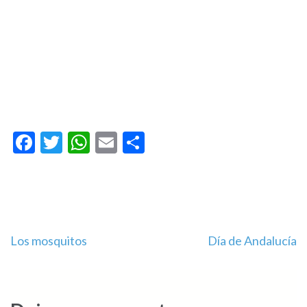
Facebook
Twitter
WhatsApp
Email
Compartir
Navegación
Los mosquitos
Día de Andalucía
de
entradas