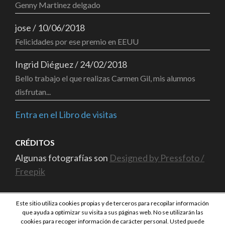
Genny Martinez delgado
jose
/
10/06/2018
Felicidades por ese premio en EEUU
Ingrid Diéguez
/
24/02/2018
Bello trabajo el que realizas Carmen Gil, mis alumnos
disfrutan...
Entra en el Libro de visitas
CRÉDITOS
Algunas fotografías son
Designed by Pressfoto /
Freepik
Este sitio utiliza cookies propias y de terceros para recopilar información
que ayuda a optimizar su visita a sus páginas web. No se utilizarán las
cookies para recoger información de carácter personal. Usted puede