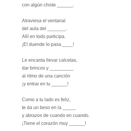
con algún chiste ______.
Atraviesa el ventanal
del aula del _______.
Allí en todo participa.
¡El duende lo pasa ____!
Le encanta llevar calcetas,
dar brincos y _________
al ritmo de una canción
¡y entrar en tu ______!
Como a tu lado es feliz,
te da un beso en la _____
y abrazos de cuando en cuando.
¡Tiene el corazón muy ______!