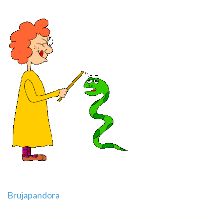
Navegación
Brujapandora
de