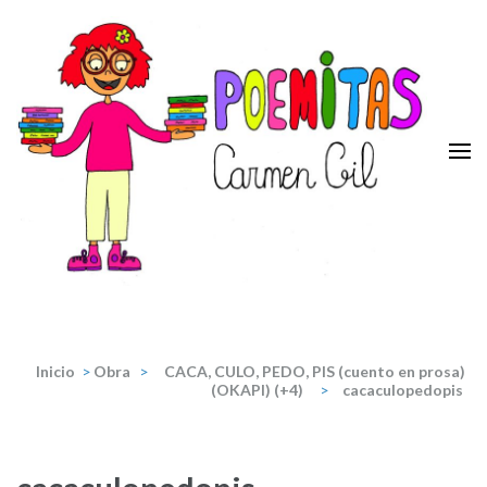
Saltar
al
contenido
(presiona
la
tecla
Intro)
Poemitas
Portal de poesia y teatro infantiles de la escritora Carmen Gil.
Inicio
>
Obra
>
CACA, CULO, PEDO, PIS (cuento en prosa)
(OKAPI) (+4)
>
cacaculopedopis