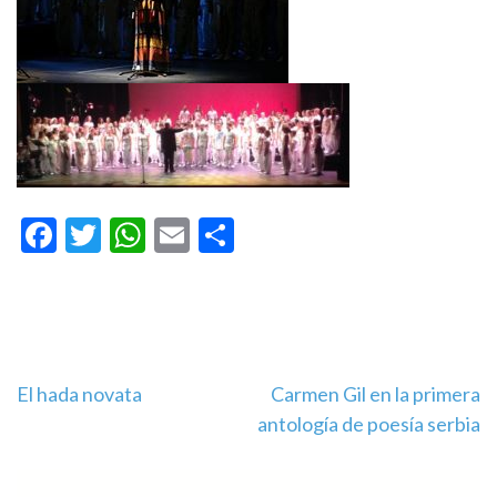
Facebook
Twitter
WhatsApp
Email
Compartir
Navegación
El hada novata
Carmen Gil en la primera
antología de poesía serbia
de
entradas