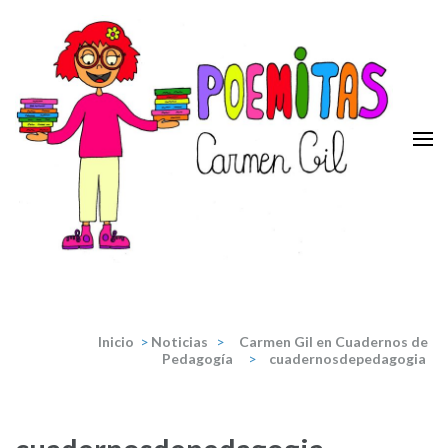
Saltar
al
contenido
(presiona
la
tecla
Intro)
Poemitas
Portal de poesia y teatro infantiles de la escritora Carmen Gil.
Inicio
>
Noticias
>
Carmen Gil en Cuadernos de
Pedagogía
>
cuadernosdepedagogia