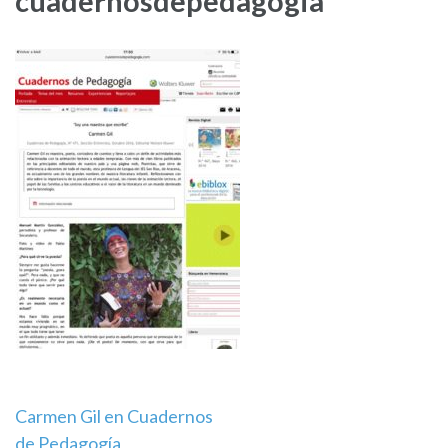
cuadernosdepedagogia
Navegación
Carmen Gil en Cuadernos
de Pedagogía