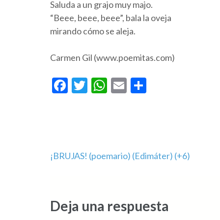
Saluda a un grajo muy majo.
“Beee, beee, beee”, bala la oveja
mirando cómo se aleja.
Carmen Gil (www.poemitas.com)
Facebook
Twitter
WhatsApp
Email
Compartir
Navegación
¡BRUJAS! (poemario) (Edimáter) (+6)
de
entradas
Deja una respuesta