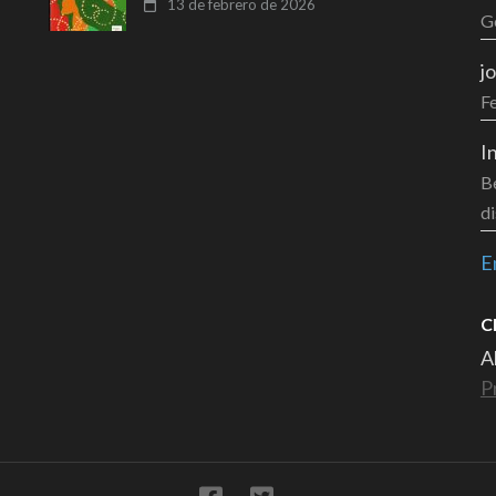
13 de febrero de 2026
G
j
F
I
Be
di
E
C
A
P