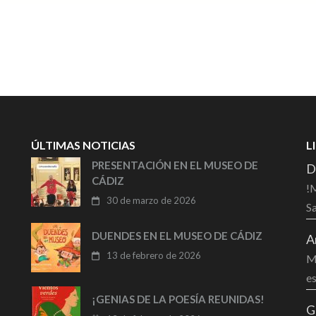
ÚLTIMAS NOTICIAS
L
PRESENTACIÓN EN EL MUSEO DE
D
CÁDIZ
!M
30 de marzo de 2026
Sa
DUENDES EN EL MUSEO DE CÁDIZ
A
13 de febrero de 2026
Mu
es
¡GENIAS DE LA POESÍA REUNIDAS!
G