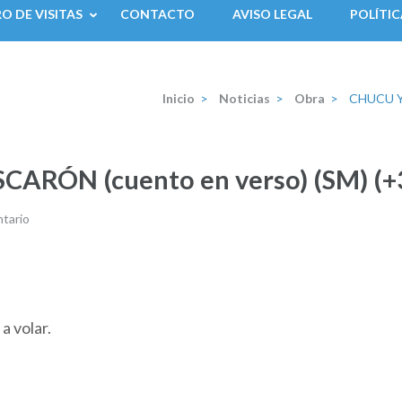
RO DE VISITAS
CONTACTO
AVISO LEGAL
POLÍTIC
Inicio
>
Noticias
>
Obra
>
CHUCU Y 
ARÓN (cuento en verso) (SM) (+
tario
a volar.