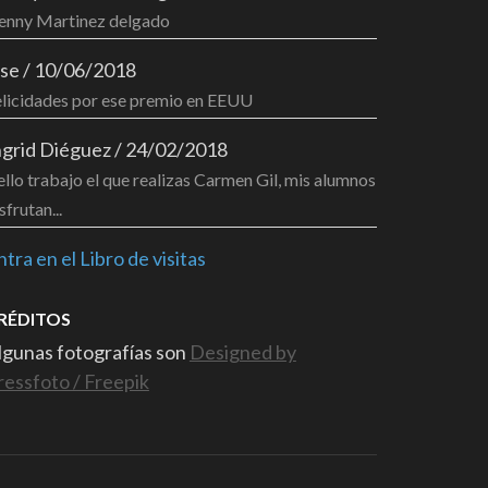
enny Martinez delgado
ose
/
10/06/2018
elicidades por ese premio en EEUU
ngrid Diéguez
/
24/02/2018
llo trabajo el que realizas Carmen Gil, mis alumnos
sfrutan...
ntra en el Libro de visitas
RÉDITOS
lgunas fotografías son
Designed by
ressfoto / Freepik