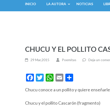
INICIO
LA AUTORA
NOTICIAS
LIB
CHUCU Y EL POLLITO CASC
29 Mar,2015
Poemitas
Deja un comen
Facebook
Twitter
WhatsApp
Email
Compartir
Chucu conoce a un pollito y quiere enseñarle 
Chucu y el pollito Cascarón (fragmento)