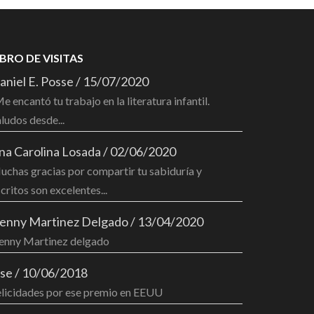
IBRO DE VISITAS
aniel E. Posse
/
15/07/2020
e encantó tu trabajo en la literatura infantil.
ludos desde...
na Carolina Losada
/
02/06/2020
chas gracias por compartir tu sabiduría y
critos son excelentes...
enny Martinez Delgado
/
13/04/2020
enny Martinez delgado
ose
/
10/06/2018
elicidades por ese premio en EEUU