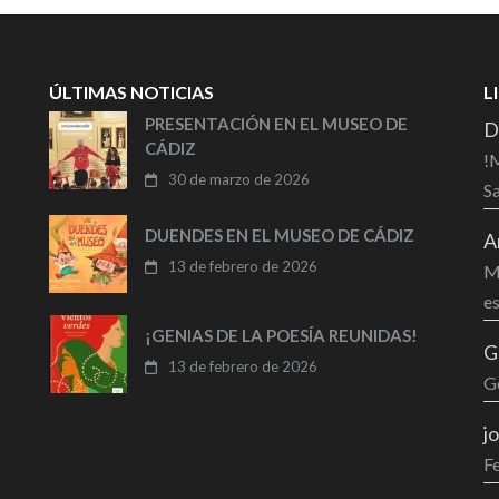
ÚLTIMAS NOTICIAS
L
PRESENTACIÓN EN EL MUSEO DE
D
CÁDIZ
!M
30 de marzo de 2026
Sa
DUENDES EN EL MUSEO DE CÁDIZ
A
13 de febrero de 2026
Mu
es
¡GENIAS DE LA POESÍA REUNIDAS!
G
13 de febrero de 2026
G
j
F