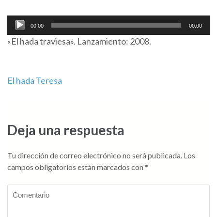
Reproductor
00:00
00:00
de
«El hada traviesa». Lanzamiento: 2008.
audio
Navegación
El hada Teresa
de
entradas
Deja una respuesta
Tu dirección de correo electrónico no será publicada.
Los
campos obligatorios están marcados con
*
Comentario