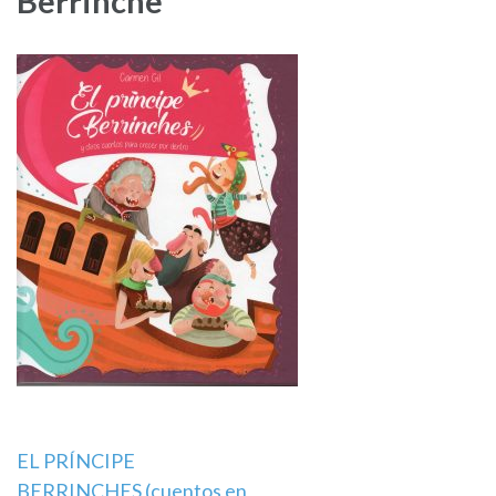
Berrinche
Navegación
EL PRÍNCIPE
BERRINCHES (cuentos en