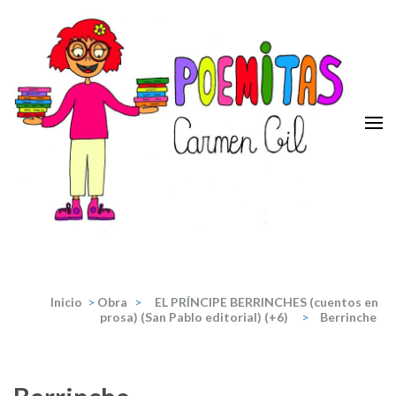
Saltar
al
contenido
(presiona
la
tecla
Intro)
Poemitas
Portal de poesia y teatro infantiles de la escritora Carmen Gil.
Inicio
>
Obra
>
EL PRÍNCIPE BERRINCHES (cuentos en
prosa) (San Pablo editorial) (+6)
>
Berrinche