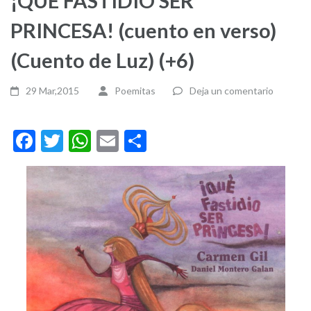
¡QUÉ FASTIDIO SER
PRINCESA! (cuento en verso)
(Cuento de Luz) (+6)
29 Mar,2015
Poemitas
Deja un comentario
Facebook
Twitter
WhatsApp
Email
Compartir