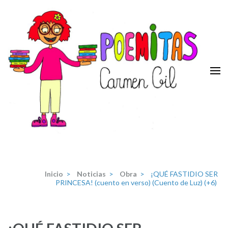
Saltar
al
contenido
(presiona
la
tecla
Intro)
Poemitas
Portal de poesia y teatro infantiles de la escritora Carmen Gil.
Inicio
>
Noticias
>
Obra
>
¡QUÉ FASTIDIO SER
PRINCESA! (cuento en verso) (Cuento de Luz) (+6)