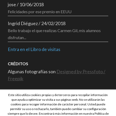
jose
/
10/06/2018
Felicidades por ese premio en EEUU
Ingrid Diéguez
/
24/02/2018
Bello trabajo el que realizas Carmen Gil, mis alumnos
disfrutan...
Entra en el Libro de visitas
CRÉDITOS
Algunas fotografías son
Designed by Pressfoto /
Freepik
Este sitio utiliza cookies propias y de terceros para recopilar información
que ayuda a optimizar su visita a sus páginas web. No se utilizarán las
cookies para recoger información de carácter personal. Usted puede
permitir su uso o rechazarlo, también puede cambiar su configuración
siempre que lo desee. Encontrará más información en nuestra Política de