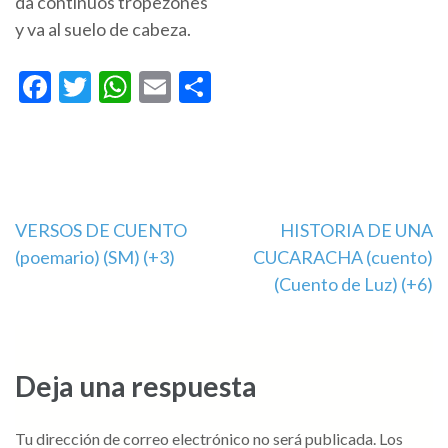
da continuos tropezones
y va al suelo de cabeza.
Facebook
Twitter
WhatsApp
Email
Compartir
Navegación
VERSOS DE CUENTO
HISTORIA DE UNA
(poemario) (SM) (+3)
CUCARACHA (cuento)
de
(Cuento de Luz) (+6)
entradas
Deja una respuesta
Tu dirección de correo electrónico no será publicada.
Los