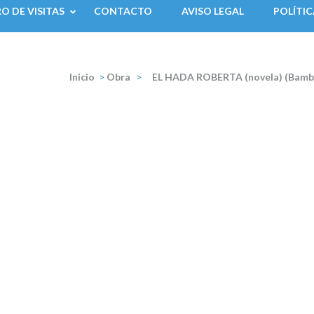
RO DE VISITAS
CONTACTO
AVISO LEGAL
POLÍTIC
Inicio
>
Obra
>
EL HADA ROBERTA (novela) (Bambú,