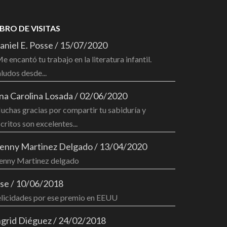
IBRO DE VISITAS
aniel E. Posse
/
15/07/2020
e encantó tu trabajo en la literatura infantil.
ludos desde...
na Carolina Losada
/
02/06/2020
chas gracias por compartir tu sabiduría y
critos son excelentes...
enny Martinez Delgado
/
13/04/2020
enny Martinez delgado
ose
/
10/06/2018
elicidades por ese premio en EEUU
ngrid Diéguez
/
24/02/2018