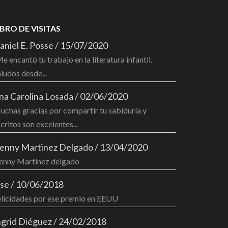
IBRO DE VISITAS
aniel E. Posse
/
15/07/2020
e encantó tu trabajo en la literatura infantil.
ludos desde...
na Carolina Losada
/
02/06/2020
chas gracias por compartir tu sabiduría y
critos son excelentes...
enny Martinez Delgado
/
13/04/2020
enny Martinez delgado
ose
/
10/06/2018
elicidades por ese premio en EEUU
ngrid Diéguez
/
24/02/2018