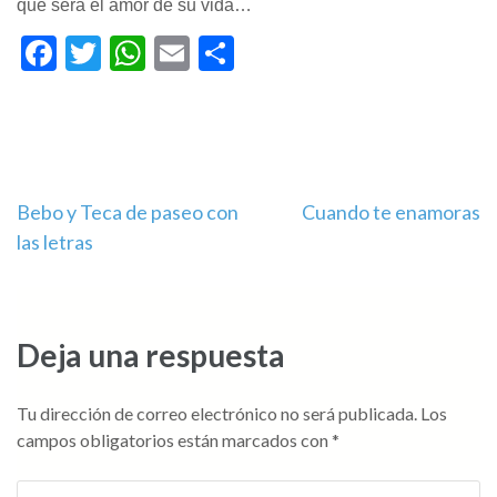
que será el amor de su vida…
Facebook
Twitter
WhatsApp
Email
Compartir
Navegación
Bebo y Teca de paseo con
Cuando te enamoras
las letras
de
entradas
Deja una respuesta
Tu dirección de correo electrónico no será publicada.
Los
campos obligatorios están marcados con
*
Comentario