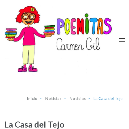
Saltar
al
contenido
(presiona
la
tecla
Intro)
Poemitas
Portal de poesia y teatro infantiles de la escritora Carmen Gil.
Inicio
>
Noticias
>
Noticias
>
La Casa del Tejo
La Casa del Tejo