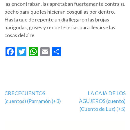
las encontraban, las apretaban fuertemente contra su
pecho para que les hicieran cosquillas por dentro.
Hasta que de repente un día llegaron las brujas
narigudas, grises y requeteserias para llevarse las
cosas del aire
Facebook
Twitter
WhatsApp
Email
Compartir
Navegación
CRECECUENTOS
LA CAJA DE LOS
(cuentos) (Parramón (+3)
AGUJEROS (cuento)
de
(Cuento de Luz) (+5)
entradas