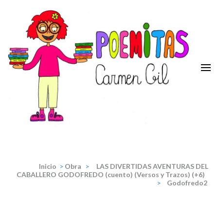
Saltar
al
contenido
(presiona
la
tecla
Intro)
Poemitas
Portal de poesia y teatro infantiles de la escritora Carmen Gil.
Inicio
>
Obra
>
LAS DIVERTIDAS AVENTURAS DEL
CABALLERO GODOFREDO (cuento) (Versos y Trazos) (+6)
>
Godofredo2