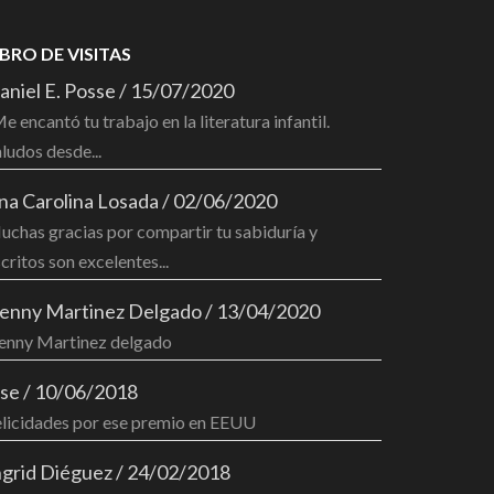
IBRO DE VISITAS
aniel E. Posse
/
15/07/2020
e encantó tu trabajo en la literatura infantil.
ludos desde...
na Carolina Losada
/
02/06/2020
chas gracias por compartir tu sabiduría y
critos son excelentes...
enny Martinez Delgado
/
13/04/2020
enny Martinez delgado
ose
/
10/06/2018
elicidades por ese premio en EEUU
ngrid Diéguez
/
24/02/2018