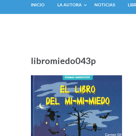
INICIO
LA AUTORA
NOTICIAS
LIB
libromiedo043p