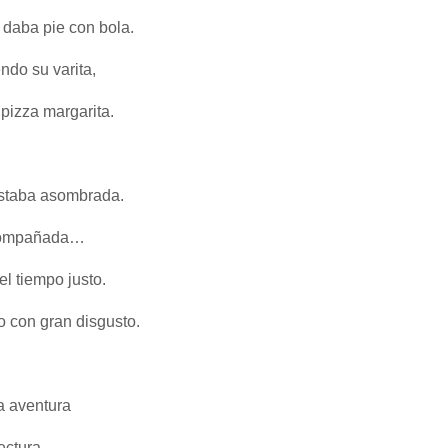
 daba pie con bola.
ndo su varita,
pizza margarita.
 estaba asombrada.
acompañada…
 el tiempo justo.
ro con gran disgusto.
a aventura
ectura.