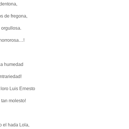
 dentona,
os de fregona,
 orgullosa.
y horrorosa…!
n la humedad
ntrariedad!
loro Luis Ernesto
o tan molesto!
 el hada Lola,