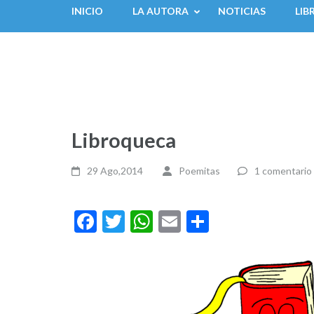
INICIO
LA AUTORA
NOTICIAS
LIB
Libroqueca
29 Ago,2014
Poemitas
1 comentario
Facebook
Twitter
WhatsApp
Email
Compartir