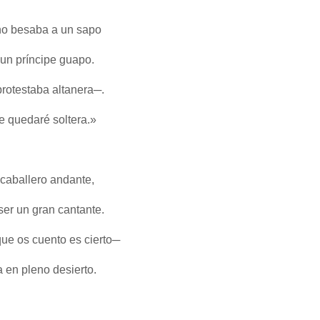
no besaba a un sapo
 un príncipe guapo.
protestaba altanera─.
e quedaré soltera.»
 caballero andante,
er un gran cantante.
que os cuento es cierto─
a en pleno desierto.