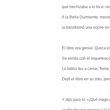
que hechizaba a lo loco: no
A la Bella Durmiente, movie
la transformó una noche en 
El libro era genial. Queca
Se sentía con él requete
Lo biblio iba a cerrar. Tenía
Dejó el libro en su sitio, pe
Y dijo para sí: «¡Qué mágic
acabo de vivir gracias a la l