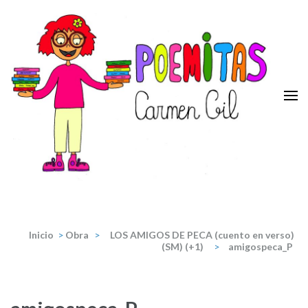
Saltar
al
contenido
(presiona
la
tecla
Intro)
Poemitas
Portal de poesia y teatro infantiles de la escritora Carmen Gil.
Inicio
>
Obra
>
LOS AMIGOS DE PECA (cuento en verso)
(SM) (+1)
>
amigospeca_P