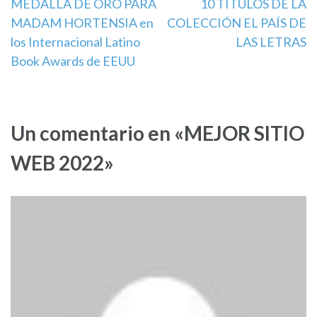
Navegación
MEDALLA DE ORO PARA
10 TÍTULOS DE LA
MADAM HORTENSIA en
COLECCIÓN EL PAÍS DE
de
los Internacional Latino
LAS LETRAS
entradas
Book Awards de EEUU
Un comentario en «MEJOR SITIO
WEB 2022»