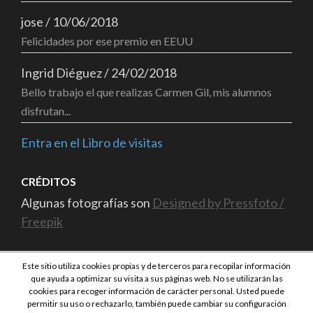
jose
/
10/06/2018
Felicidades por ese premio en EEUU
Ingrid Diéguez
/
24/02/2018
Bello trabajo el que realizas Carmen Gil, mis alumnos
disfrutan...
Entra en el Libro de visitas
CRÉDITOS
Algunas fotografías son
Designed by Pressfoto /
Freepik
Este sitio utiliza cookies propias y de terceros para recopilar información
que ayuda a optimizar su visita a sus páginas web. No se utilizarán las
cookies para recoger información de carácter personal. Usted puede
permitir su uso o rechazarlo, también puede cambiar su configuración