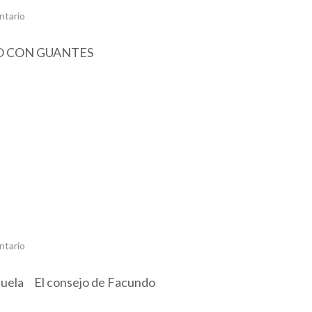
ntario
TO CON GUANTES
ntario
 la paz en la escuela El consejo de Fa