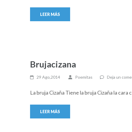
LEER MÁS
Brujacizana
29 Ago,2014
Poemitas
Deja un come
La bruja Cizaña Tiene la bruja Cizaña la cara c
LEER MÁS