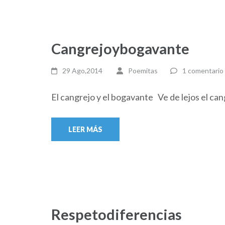
Cangrejoybogavante
29 Ago,2014
Poemitas
1 comentario
El cangrejo y el bogavante Ve de lejos el c
LEER MÁS
Respetodiferencias