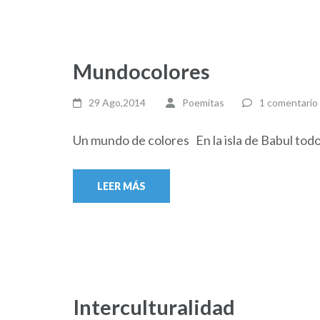
Mundocolores
29 Ago,2014
Poemitas
1 comentario
Un mundo de colores En la isla de Babul todo e
LEER MÁS
Interculturalidad