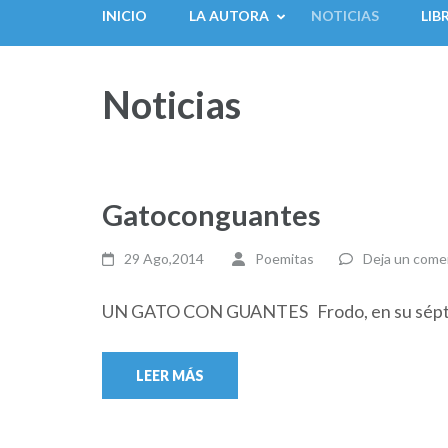
INICIO
LA AUTORA
NOTICIAS
LIB
Noticias
Gatoconguantes
29 Ago,2014
Poemitas
Deja un come
UN GATO CON GUANTES Frodo, en su séptima v
LEER MÁS