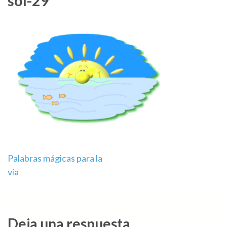
sol-29
Navegación
Palabras mágicas para la
vía
de
entradas
Deja una respuesta