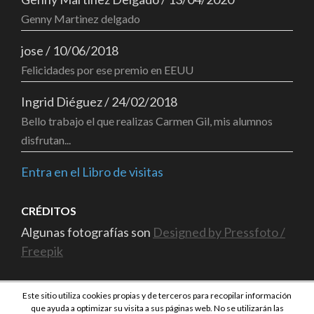
Genny Martinez delgado
jose
/
10/06/2018
Felicidades por ese premio en EEUU
Ingrid Diéguez
/
24/02/2018
Bello trabajo el que realizas Carmen Gil, mis alumnos
disfrutan...
Entra en el Libro de visitas
CRÉDITOS
Algunas fotografías son
Designed by Pressfoto /
Freepik
Este sitio utiliza cookies propias y de terceros para recopilar información
que ayuda a optimizar su visita a sus páginas web. No se utilizarán las