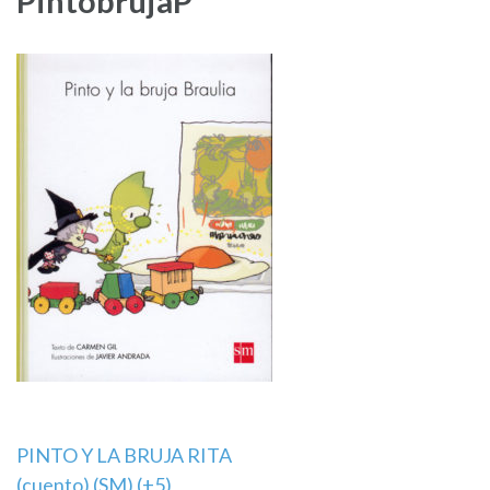
PintobrujaP
Navegación
PINTO Y LA BRUJA RITA
(cuento) (SM) (+5)