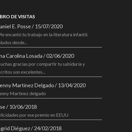
IBRO DE VISITAS
aniel E. Posse
/
15/07/2020
e encantó tu trabajo en la literatura infantil.
ludos desde...
na Carolina Losada
/
02/06/2020
chas gracias por compartir tu sabiduría y
critos son excelentes...
enny Martinez Delgado
/
13/04/2020
enny Martinez delgado
ose
/
10/06/2018
elicidades por ese premio en EEUU
ngrid Diéguez
/
24/02/2018