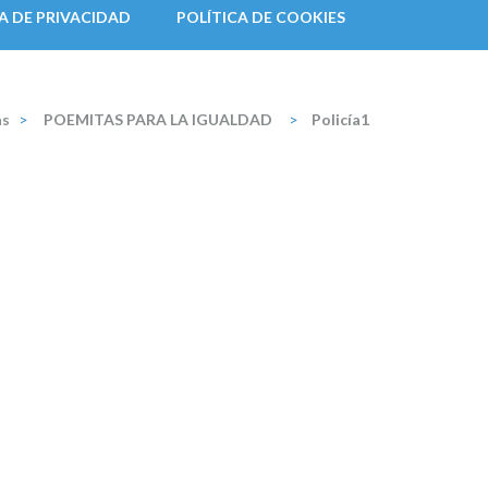
A DE PRIVACIDAD
POLÍTICA DE COOKIES
as
>
POEMITAS PARA LA IGUALDAD
>
Policía1