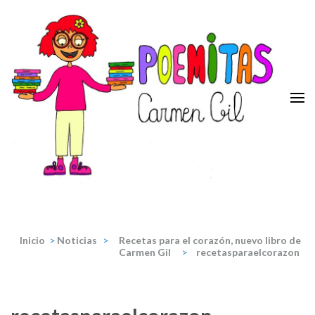
Saltar
al
contenido
(presiona
la
tecla
Intro)
Poemitas
Portal de poesia y teatro infantiles de la escritora Carmen Gil.
Inicio
>
Noticias
>
Recetas para el corazón, nuevo libro de
Carmen Gil
>
recetasparaelcorazon