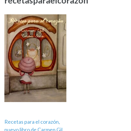
recetasparaelcorazon
Navegación
Recetas para el corazón,
nuevo libro de Carmen Gil