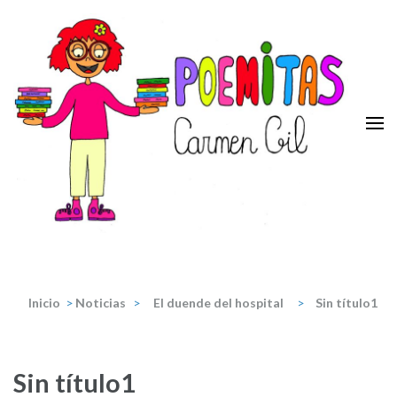
Saltar
al
contenido
(presiona
la
tecla
Intro)
Poemitas
Portal de poesia y teatro infantiles de la escritora Carmen Gil.
Inicio
>
Noticias
>
El duende del hospital
>
Sin título1
Sin título1