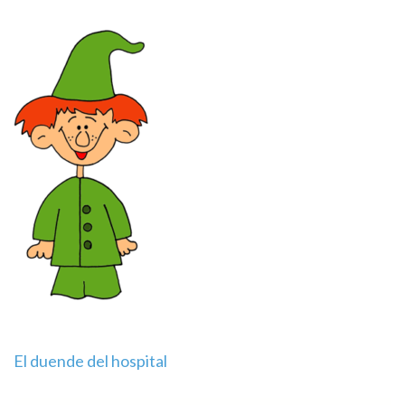
Navegación
El duende del hospital
de