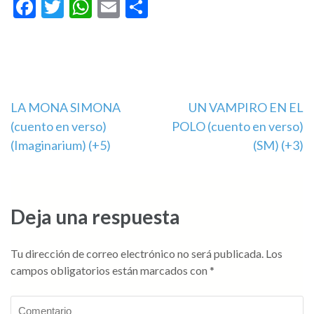
Facebook
Twitter
WhatsApp
Email
Compartir
Navegación
LA MONA SIMONA
UN VAMPIRO EN EL
(cuento en verso)
POLO (cuento en verso)
de
(Imaginarium) (+5)
(SM) (+3)
entradas
Deja una respuesta
Tu dirección de correo electrónico no será publicada.
Los
campos obligatorios están marcados con
*
Comentario