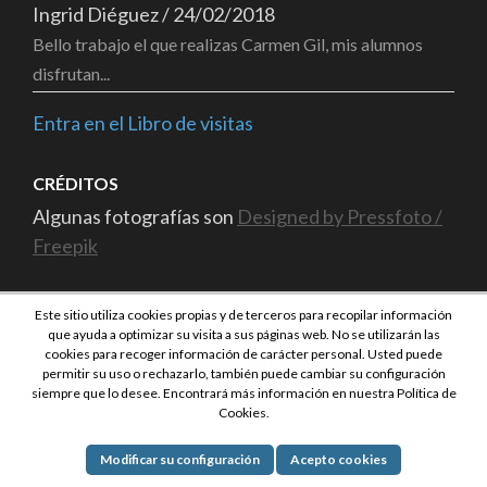
Ingrid Diéguez
/
24/02/2018
Bello trabajo el que realizas Carmen Gil, mis alumnos
disfrutan...
Entra en el Libro de visitas
CRÉDITOS
Algunas fotografías son
Designed by Pressfoto /
Freepik
Este sitio utiliza cookies propias y de terceros para recopilar información
que ayuda a optimizar su visita a sus páginas web. No se utilizarán las
cookies para recoger información de carácter personal. Usted puede
permitir su uso o rechazarlo, también puede cambiar su configuración
siempre que lo desee. Encontrará más información en nuestra Política de
Copyright ©2026
Poemitas
.
Education Zone | Desarrollado por
Cookies.
Rara Themes
. Funciona con
WordPress
.
Modificar su configuración
Acepto cookies
Theme Tweaker
by
Unreal