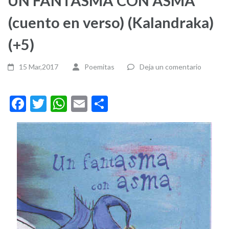
UN FANTASMA CON ASMA
(cuento en verso) (Kalandraka)
(+5)
15 Mar,2017
Poemitas
Deja un comentario
Facebook
Twitter
WhatsApp
Email
Compartir