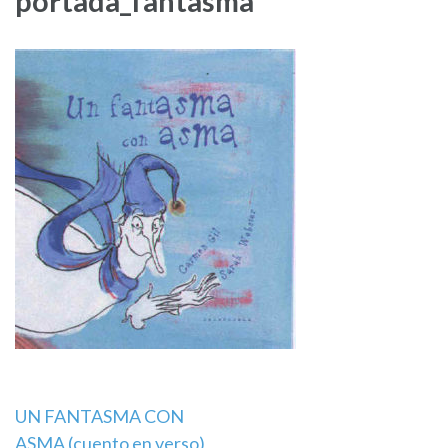
portada_fantasma
Navegación
UN FANTASMA CON
ASMA (cuento en verso)