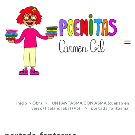
Saltar
al
contenido
(presiona
la
tecla
Intro)
Poemitas
Portal de poesia y teatro infantiles de la escritora Carmen Gil.
Inicio
>
Obra
>
UN FANTASMA CON ASMA (cuento en
verso) (Kalandraka) (+5)
>
portada_fantasma