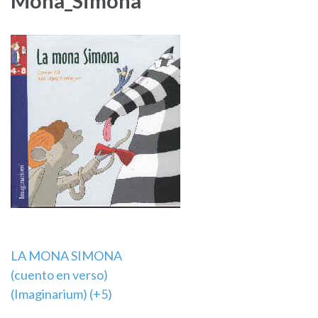
Mona_Simona
Navegación
LA MONA SIMONA
(cuento en verso)
de
(Imaginarium) (+5)
entradas