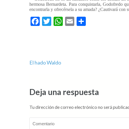
hermosa Bernardeta. Para conquistarla, Godofredo qui
encontrarla y ofrecérsela a su amada? ¿Cautivará con s
Facebook
Twitter
WhatsApp
Email
Compartir
Navegación
El hado Waldo
de
entradas
Deja una respuesta
Tu dirección de correo electrónico no será publica
Comentario