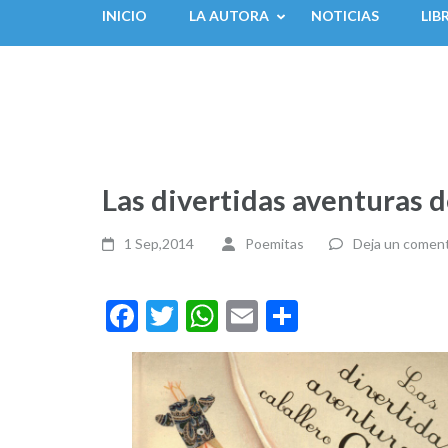
INICIO
LA AUTORA
NOTICIAS
LIB
Las divertidas aventuras 
1 Sep,2014
Poemitas
Deja un coment
Facebook
Twitter
WhatsApp
Email
Compartir