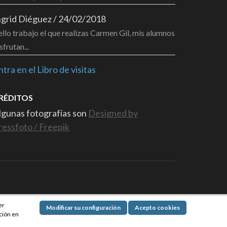
ngrid Diéguez
/
24/02/2018
llo trabajo el que realizas Carmen Gil, mis alumnos
sfrutan...
ntra en el Libro de visitas
RÉDITOS
lgunas fotografías son
Designed by
ressfoto / Freepik
a con
WordPress
.
er
Modificar su configuración
Acepto cookies
ción en