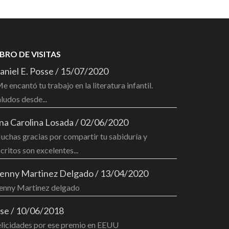
IBRO DE VISITAS
aniel E. Posse
/
15/07/2020
e encantó tu trabajo en la literatura infantil.
ludos desde...
na Carolina Losada
/
02/06/2020
chas gracias por compartir tu sabiduría y
critos son excelentes...
enny Martinez Delgado
/
13/04/2020
enny Martinez delgado
ose
/
10/06/2018
elicidades por ese premio en EEUU