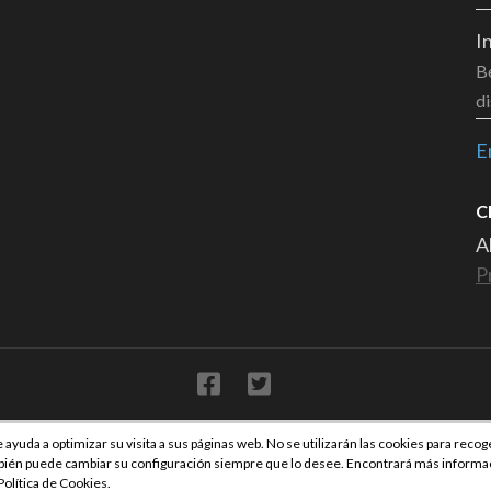
I
Be
di
E
C
A
P
6
Poemitas
.
Education Zone | Desarrollado por
Rara Themes
. Funcion
e ayuda a optimizar su visita a sus páginas web. No se utilizarán las cookies para recog
mbién puede cambiar su configuración siempre que lo desee. Encontrará más informa
Política de Cookies.