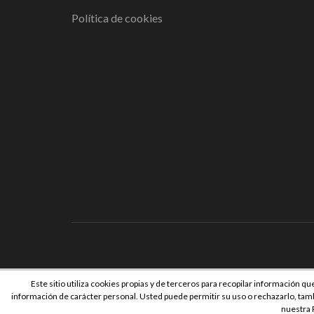
Política de cookies
Copyright ©202
Este sitio utiliza cookies propias y de terceros para recopilar información qu
información de carácter personal. Usted puede permitir su uso o rechazarlo, ta
nuestra 