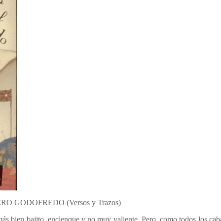
 GODOFREDO (Versos y Trazos)
bien bajito, enclenque y no muy valiente. Pero, como todos los cabal