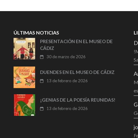
ÚLTIMAS NOTICIAS
L
PRESENTACIÓN EN EL MUSEO DE
D
CÁDIZ
!M
30 de marzo de 2026
Sa
DUENDES EN EL MUSEO DE CÁDIZ
A
13 de febrero de 2026
Mu
es
¡GENIAS DE LA POESÍA REUNIDAS!
G
13 de febrero de 2026
G
j
F