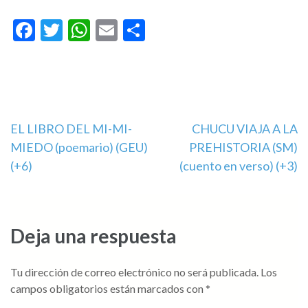
Facebook
Twitter
WhatsApp
Email
Compartir
Navegación
EL LIBRO DEL MI-MI-
CHUCU VIAJA A LA
MIEDO (poemario) (GEU)
PREHISTORIA (SM)
de
(+6)
(cuento en verso) (+3)
entradas
Deja una respuesta
Tu dirección de correo electrónico no será publicada.
Los
campos obligatorios están marcados con
*