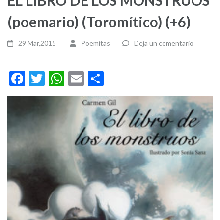
EL LIBRO DE LOS MONSTRUOS
(poemario) (Toromítico) (+6)
29 Mar,2015
Poemitas
Deja un comentario
Facebook
Twitter
WhatsApp
Email
Compartir