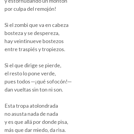
y estornudando un montón
por culpa del remojón!
Si el zombi que va en cabeza
bosteza y se despereza,
hay veintinueve bostezos
entre traspiés y tropiezos.
Si el que dirige se pierde,
el resto lo pone verde,
pues todos ─¡qué sofocón!─
dan vueltas sin ton ni son.
Esta tropa atolondrada
no asusta nada de nada
y es que allá por donde pisa,
más que dar miedo, da risa.