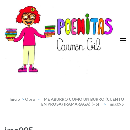
Saltar
al
contenido
(presiona
la
tecla
Intro)
Poemitas
Portal de poesia y teatro infantiles de la escritora Carmen Gil.
Inicio
>
Obra
>
ME ABURRO COMO UN BURRO (CUENTO
EN PROSA) (RAMARAGA) (+5)
>
img095