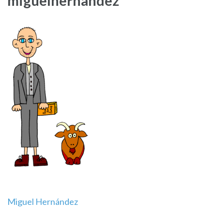
miguelhernandez
Navegación
Miguel Hernández