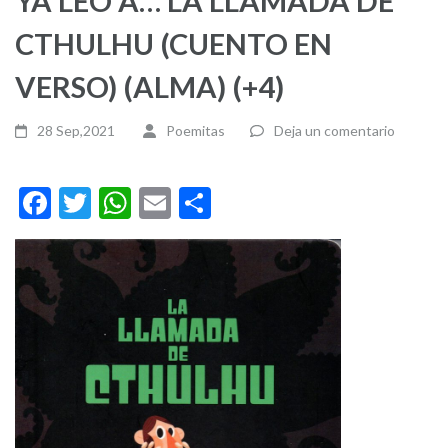
YA LEO A… LA LLAMADA DE
CTHULHU (CUENTO EN
VERSO) (ALMA) (+4)
28 Sep,2021
Poemitas
Deja un comentario
Facebook
Twitter
WhatsApp
Email
Compartir