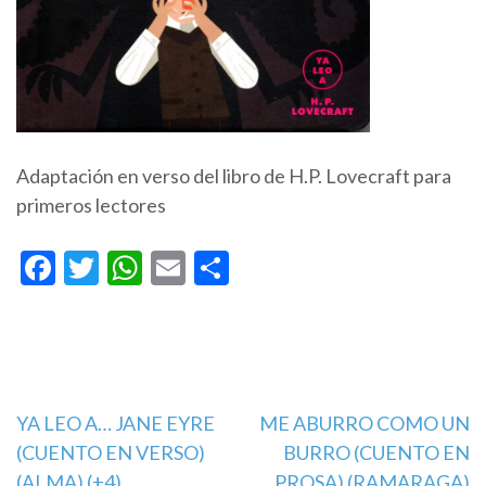
Adaptación en verso del libro de H.P. Lovecraft para
primeros lectores
Facebook
Twitter
WhatsApp
Email
Compartir
Navegación
YA LEO A… JANE EYRE
ME ABURRO COMO UN
(CUENTO EN VERSO)
BURRO (CUENTO EN
de
(ALMA) (+4)
PROSA) (RAMARAGA)