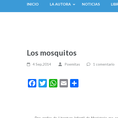
INICIO
LA AUTORA
NOTICIAS
LIB
Los mosquitos
4 Sep,2014
Poemitas
1 comentario
Facebook
Twitter
WhatsApp
Email
Compartir