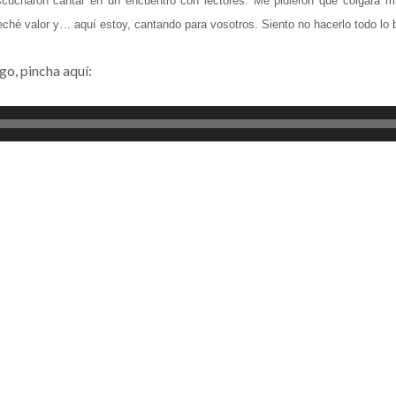
 escucharon cantar en un encuentro con lectores. Me pidieron que colgara 
eché valor y… aquí estoy, cantando para vosotros. Siento no hacerlo todo lo
go, pincha aquí: