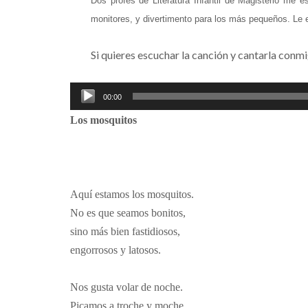
Dos profes de Literatura Infantil de Magisterio me
monitores, y divertimento para los más pequeños. Le 
Si quieres escuchar la canción y cantarla conmi
Reproductor
00:00
de
Los mosquitos
audio
Aquí estamos los mosquitos.
No es que seamos bonitos,
sino más bien fastidiosos,
engorrosos y latosos.
Nos gusta volar de noche.
Picamos a troche y moche.