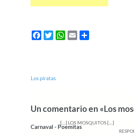
Facebook
Twitter
WhatsApp
Email
Compartir
Navegación
Los piratas
de
entradas
Un comentario en «Los mos
[…] LOS MOSQUITOS […]
Carnaval - Poemitas
RESPO