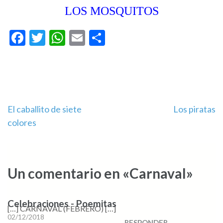
LOS MOSQUITOS
Facebook
Twitter
WhatsApp
Email
Compartir
Navegación
El caballito de siete
Los piratas
colores
de
entradas
Un comentario en «Carnaval»
Celebraciones - Poemitas
[…] CARNAVAL (FEBRERO) […]
02/12/2018
RESPONDER