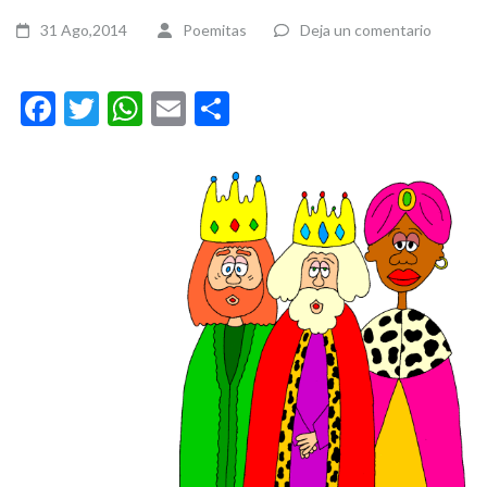
31 Ago,2014
Poemitas
Deja un comentario
Facebook
Twitter
WhatsApp
Email
Compartir