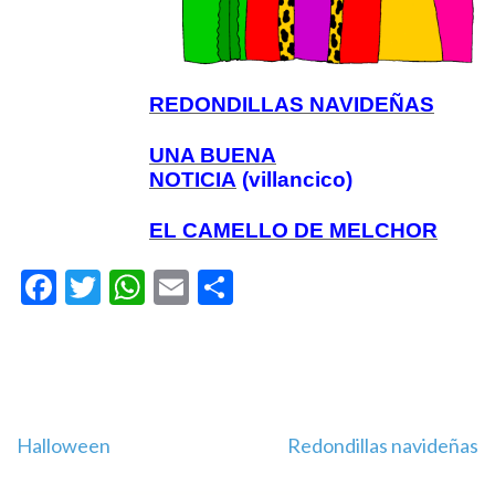
REDONDILLAS NAVIDEÑAS
UNA BUENA
NOTICIA
(villancico)
EL CAMELLO DE MELCHOR
Facebook
Twitter
WhatsApp
Email
Compartir
Navegación
Halloween
Redondillas navideñas