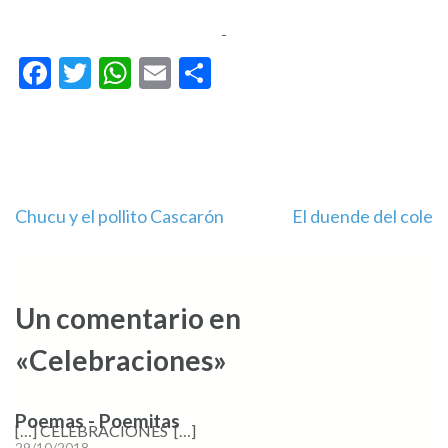
Facebook
Twitter
WhatsApp
Email
Compartir
Navegación
Chucu y el pollito Cascarón
El duende del cole
de
entradas
Un comentario en
«Celebraciones»
Poemas - Poemitas
[…] CELEBRACIONES […]
29/10/2018